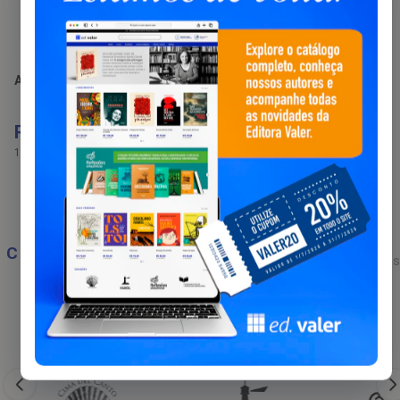
Antes o mundo não existia
Das beiradas ao beiradão: a
música dos trabalhadores
migrantes no Amazonas
R$ 96,00
R$ 179,00
12
x
de
R$ 9,88
12
x
de
R$ 18,41
COLEÇÕES
Ver todos