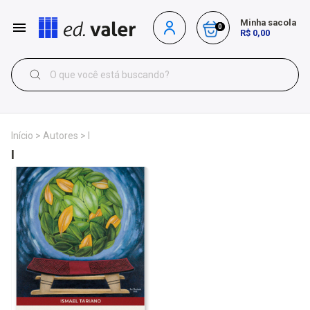
Minha sacola
0
R$ 0,00
Início
>
Autores
>
I
I