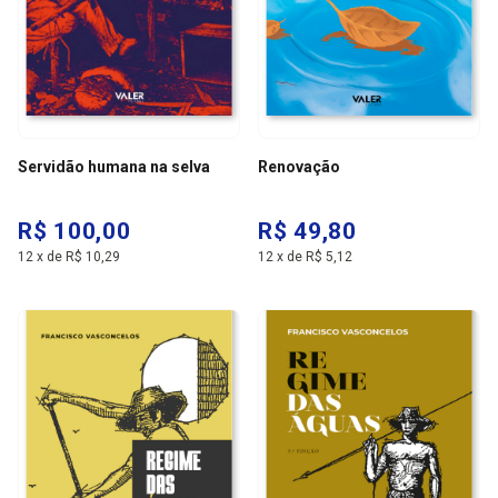
Servidão humana na selva
Renovação
R$ 100,00
R$ 49,80
12
x
de
R$ 10,29
12
x
de
R$ 5,12