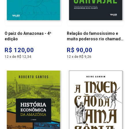
O paiz do Amazonas - 4ª
Relação do famosíssimo e
edição
muito poderoso rio chamado
marañón
R$ 120,00
R$ 90,00
12
x
de
R$ 12,34
12
x
de
R$ 9,26