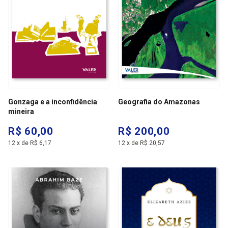
Gonzaga e a inconfidência
Geografia do Amazonas
mineira
R$ 60,00
R$ 200,00
12
x
de
R$ 6,17
12
x
de
R$ 20,57