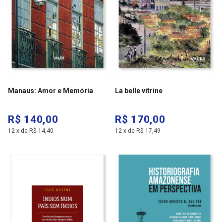
Manaus: Amor e Memória
La belle vitrine
R$ 140,00
R$ 170,00
12
x
de
R$ 14,40
12
x
de
R$ 17,49