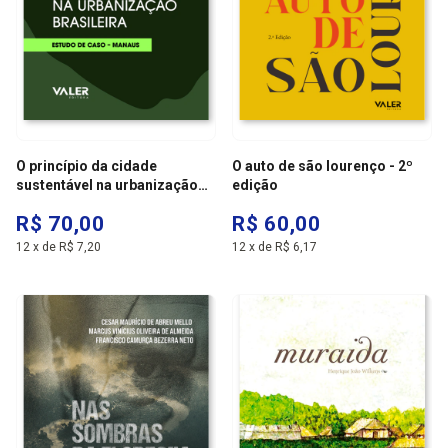
O princípio da cidade
O auto de são lourenço - 2º
sustentável na urbanização
edição
brasileira
R$ 70,00
R$ 60,00
12
x
de
R$ 7,20
12
x
de
R$ 6,17