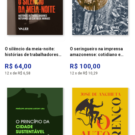
O silêncio da meia-noite:
O seringueiro na imprensa
histórias de trabalhadores
amazonense: cotidiano e
noturnos do centro de
vivências no mundo da
R$ 64,00
R$ 100,00
manaus
borracha 1890 - 1920
12
x
de
R$ 6,58
12
x
de
R$ 10,29