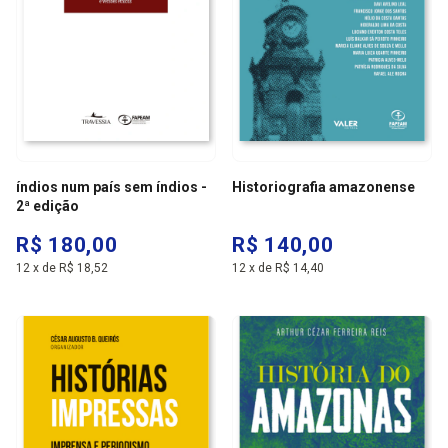
índios num país sem índios -
Historiografia amazonense
2ª edição
R$ 180,00
R$ 140,00
12
x
de
R$ 18,52
12
x
de
R$ 14,40