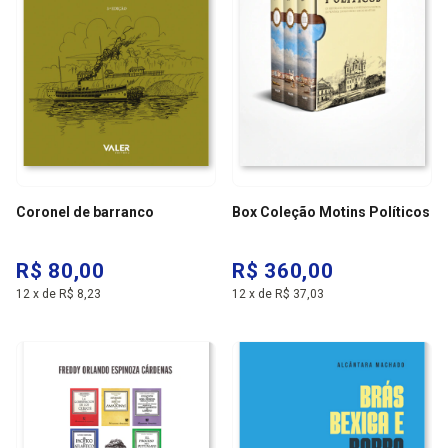
Coronel de barranco
Box Coleção Motins Políticos
R$ 80,00
R$ 360,00
12
x
de
R$ 8,23
12
x
de
R$ 37,03