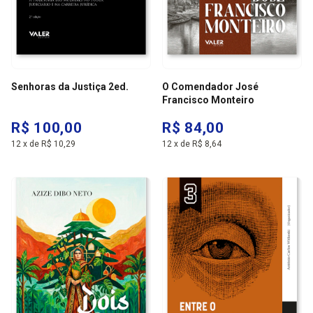
Senhoras da Justiça 2ed.
O Comendador José
Francisco Monteiro
R$ 100,00
R$ 84,00
12
x
de
R$ 10,29
12
x
de
R$ 8,64