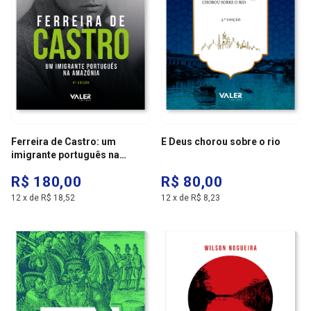
Ferreira de Castro: um
E Deus chorou sobre o rio
imigrante português na
Amazônia
R$ 180,00
R$ 80,00
12
x
de
R$ 18,52
12
x
de
R$ 8,23