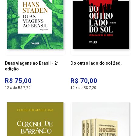
Duas viagens ao Brasil - 2ª
Do outro lado do sol 2ed.
edição
R$ 75,00
R$ 70,00
12
x
de
R$ 7,72
12
x
de
R$ 7,20