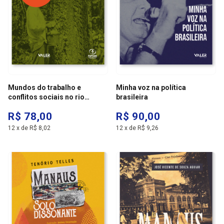
Mundos do trabalho e
Minha voz na política
conflitos sociais no rio
brasileira
madeira 1861 - 1932
R$ 78,00
R$ 90,00
12
x
de
R$ 8,02
12
x
de
R$ 9,26