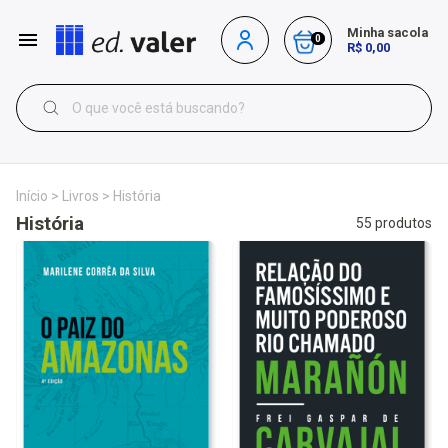
Minha sacola
0
R$ 0,00
Início
>
Livros
>
História
História
55 produtos