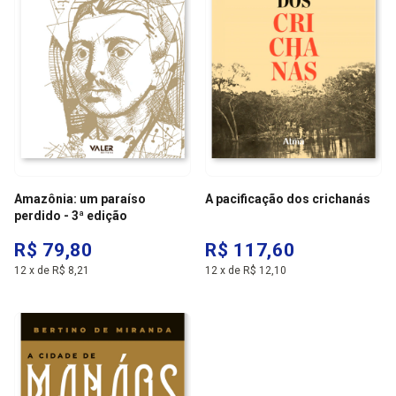
Amazônia: um paraíso
A pacificação dos crichanás
perdido - 3ª edição
R$ 79,80
R$ 117,60
12
x
de
R$ 8,21
12
x
de
R$ 12,10