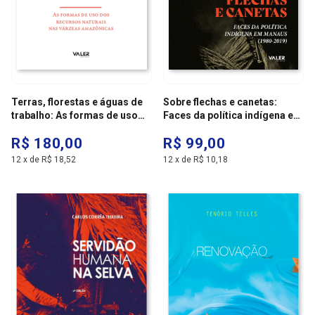
Terras, florestas e águas de
Sobre flechas e canetas:
trabalho: As formas de uso
Faces da política indígena em
dos recursos naturais nas
manaus (1980-2019)
R$ 180,00
R$ 99,00
várzeas amazônicas
12
x
de
R$ 18,52
12
x
de
R$ 10,18