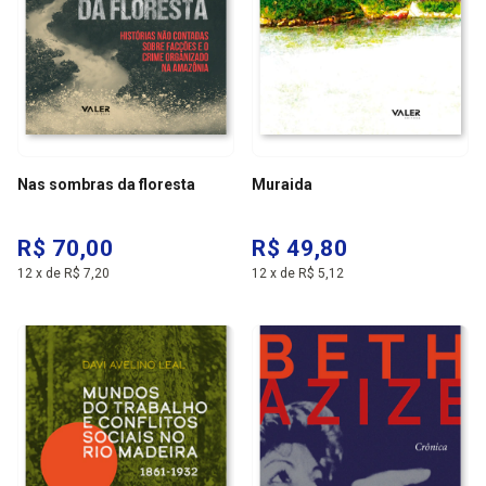
Nas sombras da floresta
Muraida
R$ 70,00
R$ 49,80
12
x
de
R$ 7,20
12
x
de
R$ 5,12