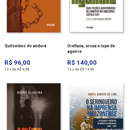
Quilombos do andurá
Orellana, ursua e lope de
aguirre
R$ 96,00
R$ 140,00
12
x
de
R$ 9,88
12
x
de
R$ 14,40