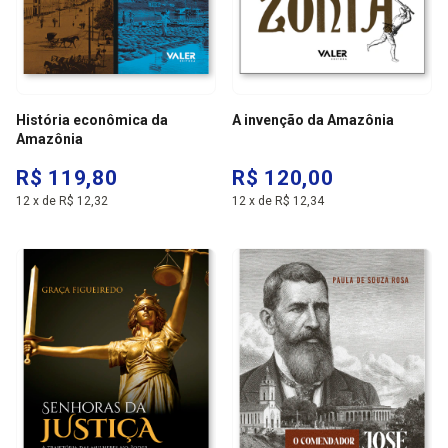
História econômica da
A invenção da Amazônia
Amazônia
R$ 119,80
R$ 120,00
12
x
de
R$ 12,32
12
x
de
R$ 12,34