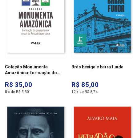
Coleção Monumenta
Brás bexiga e barra funda
Amazônica: formação do
pensamento social da
R$ 35,00
R$ 85,00
Amazônia peruana
8
x
de
R$ 5,30
12
x
de
R$ 8,74