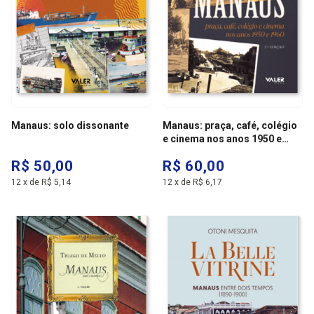
Manaus: solo dissonante
Manaus: praça, café, colégio
e cinema nos anos 1950 e
1960
R$ 50,00
R$ 60,00
12
x
de
R$ 5,14
12
x
de
R$ 6,17