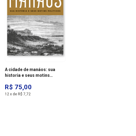
A cidade de manáos: sua
historia e seus motins
politicos
R$ 75,00
12
x
de
R$ 7,72