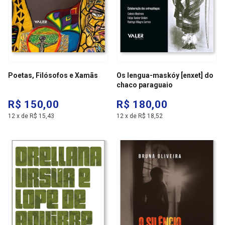
Poetas, Filósofos e Xamãs
Os lengua-maskóy [enxet] do
chaco paraguaio
R$ 150,00
R$ 180,00
12
x
de
R$ 15,43
12
x
de
R$ 18,52