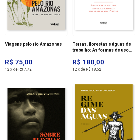
Viagens pelo rio Amazonas
Terras, florestas e águas de
trabalho: As formas de uso
dos recursos naturais nas
R$ 75,00
R$ 180,00
várzeas amazônicas
12
x
de
R$ 7,72
12
x
de
R$ 18,52