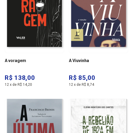
A voragem
A Viuvinha
R$ 138,00
R$ 85,00
12
x
de
R$ 14,20
12
x
de
R$ 8,74