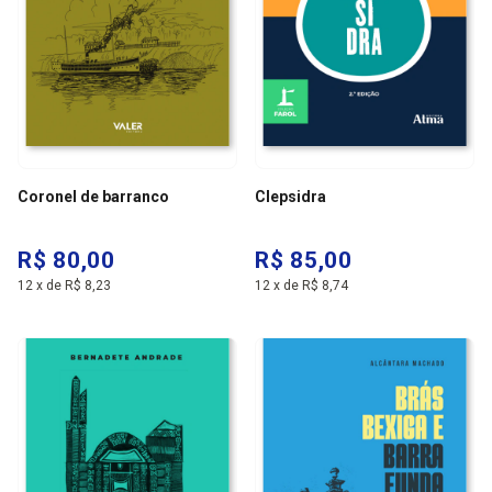
Coronel de barranco
Clepsidra
R$ 80,00
R$ 85,00
12
x
de
R$ 8,23
12
x
de
R$ 8,74