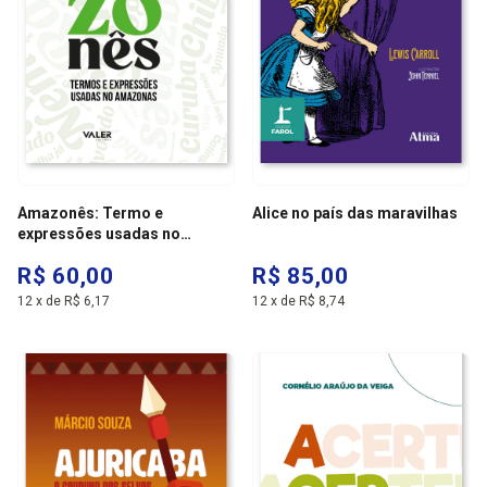
Amazonês: Termo e
Alice no país das maravilhas
expressões usadas no
amazônas- 4ª edição
R$ 60,00
R$ 85,00
12
x
de
R$ 6,17
12
x
de
R$ 8,74