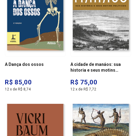
A Dança dos ossos
A cidade de manáos: sua
historia e seus motins
politicos
R$ 85,00
R$ 75,00
12
x
de
R$ 8,74
12
x
de
R$ 7,72