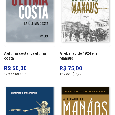
A última costa: La última
A rebelião de 1924 em
costa
Manaus
R$ 60,00
R$ 75,00
12
x
de
R$ 6,17
12
x
de
R$ 7,72