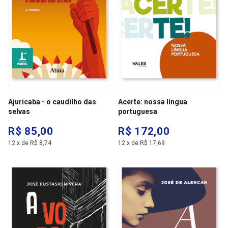
Ajuricaba - o caudilho das
Acerte: nossa língua
selvas
portuguesa
R$ 85,00
R$ 172,00
12
x
de
R$ 8,74
12
x
de
R$ 17,69