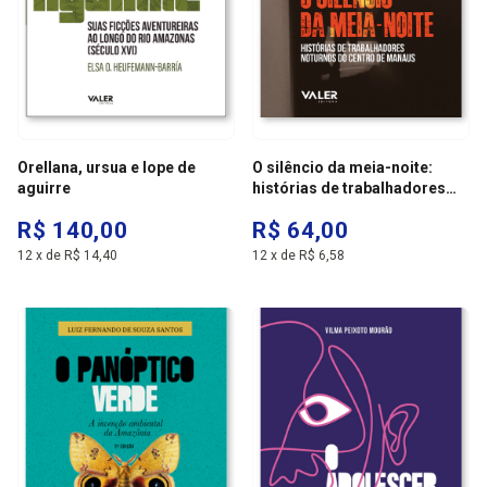
Orellana, ursua e lope de
O silêncio da meia-noite:
aguirre
histórias de trabalhadores
noturnos do centro de
R$ 140,00
R$ 64,00
manaus
12
x
de
R$ 14,40
12
x
de
R$ 6,58