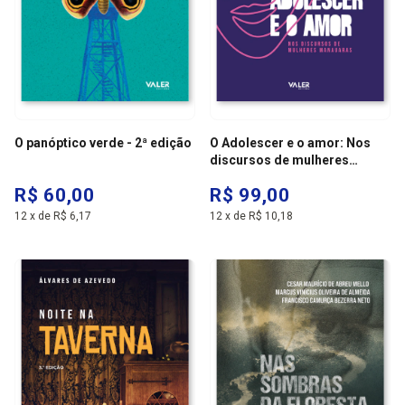
O panóptico verde - 2ª edição
O Adolescer e o amor: Nos
discursos de mulheres
manauaras
R$ 60,00
R$ 99,00
12
x
de
R$ 6,17
12
x
de
R$ 10,18