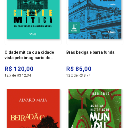
Cidade mítica ou a cidade
Brás bexiga e barra funda
vista pelo imaginário do
artista
R$ 120,00
R$ 85,00
12
x
de
R$ 12,34
12
x
de
R$ 8,74