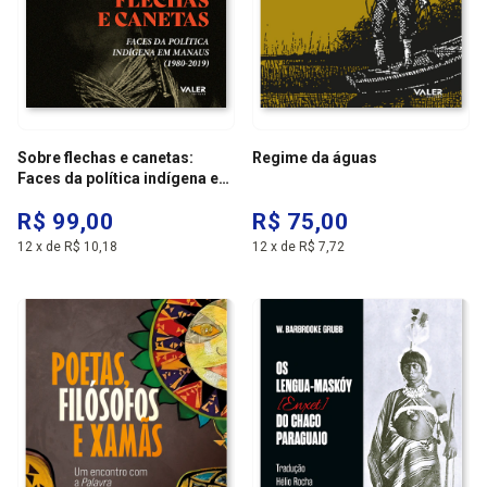
Sobre flechas e canetas:
Regime da águas
Faces da política indígena em
manaus (1980-2019)
R$ 99,00
R$ 75,00
12
x
de
R$ 10,18
12
x
de
R$ 7,72