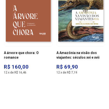
A árvore que chora: O
A Amazônia na visão dos
romance
viajantes: séculos xvi e xvii
R$ 160,00
R$ 69,90
12
x
de
R$ 16,46
12
x
de
R$ 7,19