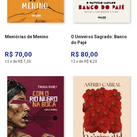
Memórias de Menino
O Universo Sagrado: Banco
do Pajé
R$ 70,00
R$ 80,00
12
x
de
R$ 7,20
12
x
de
R$ 8,23