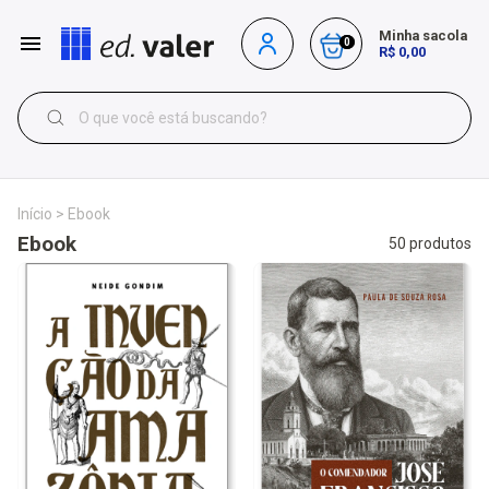
Minha sacola
0
R$ 0,00
Início
>
Ebook
Ebook
50 produtos