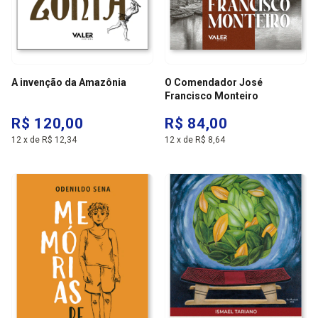
A invenção da Amazônia
O Comendador José
Francisco Monteiro
R$ 120,00
R$ 84,00
12
x
de
R$ 12,34
12
x
de
R$ 8,64