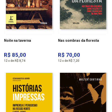
Noite na taverna
Nas sombras da floresta
R$ 85,00
R$ 70,00
12
x
de
R$ 8,74
12
x
de
R$ 7,20