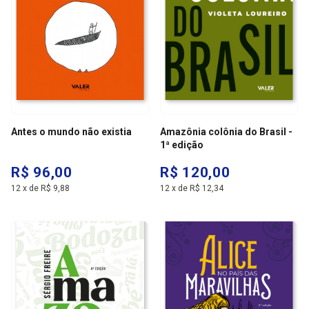
Antes o mundo não existia
Amazônia colônia do Brasil -
1ª edição
R$ 96,00
R$ 120,00
12
x
de
R$ 9,88
12
x
de
R$ 12,34