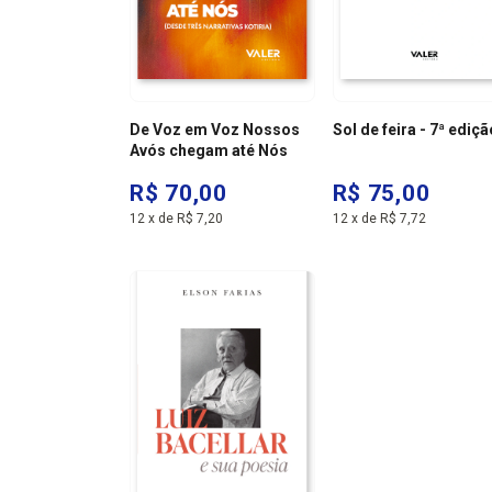
De Voz em Voz Nossos
Sol de feira - 7ª ediçã
Avós chegam até Nós
R$ 70,00
R$ 75,00
12
x
de
R$ 7,20
12
x
de
R$ 7,72