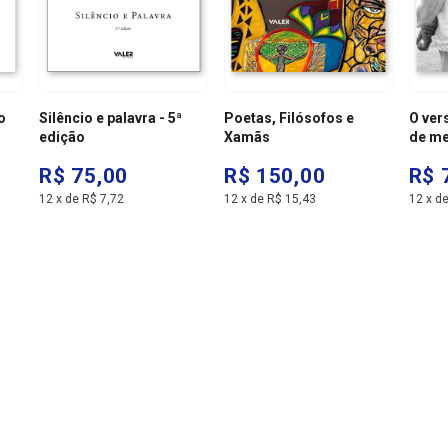
o
Silêncio e palavra - 5ª
Poetas, Filósofos e
O ver
edição
Xamãs
de me
R$ 75,00
R$ 150,00
R$ 
12
x
de
R$ 7,72
12
x
de
R$ 15,43
12
x
d