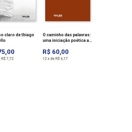
so claro de thiago
O caminho das palavras:
llo
uma iniciação poética ao
poema
75,00
R$ 60,00
e
R$ 7,72
12
x
de
R$ 6,17