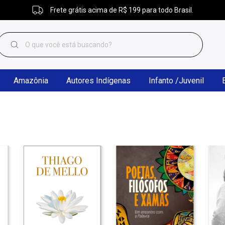
Frete grátis acima de R$ 199 para todo Brasil.
Amazônia
Autores Indígenas
Infanto /Juvenil