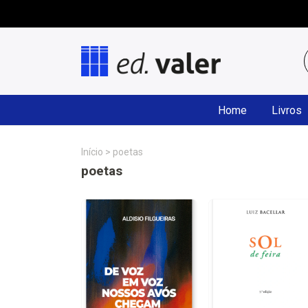
Home
Livros
Início
>
poetas
poetas