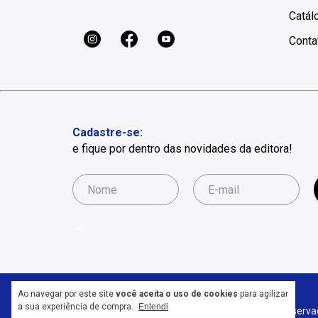
Catál
Conta
Cadastre-se:
e fique por dentro das novidades da editora!
Ao navegar por este site
você aceita o uso de cookies
para agilizar
a sua experiência de compra.
Entendi
Copyright Editora Valer - 2026. Todos os direitos reserva