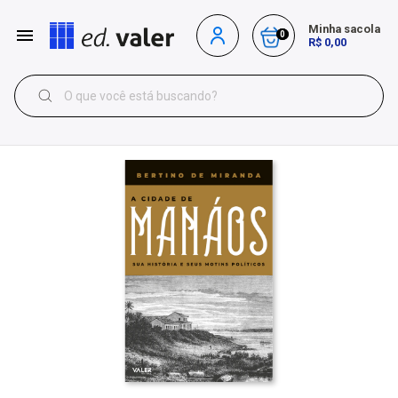
Minha sacola
0
R$ 0,00