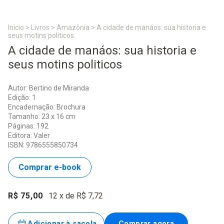
Início
>
Livros
>
Amazônia
>
A cidade de manáos: sua historia e
seus motins politicos
A cidade de manáos: sua historia e
seus motins politicos
Autor: Bertino de Miranda
Edição: 1
Encadernação: Brochura
Tamanho: 23 x 16 cm
Páginas: 192
Editora: Valer
ISBN: 9786555850734
Comprar e-book
R$ 75,00
12
x de
R$ 7,72