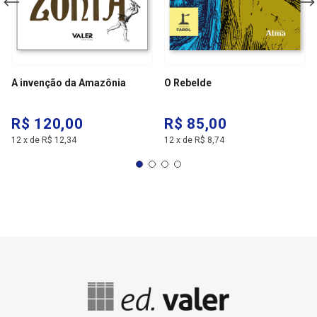
A invenção da Amazônia
O Rebelde
R$ 120,00
R$ 85,00
12
x
de
R$ 12,34
12
x
de
R$ 8,74