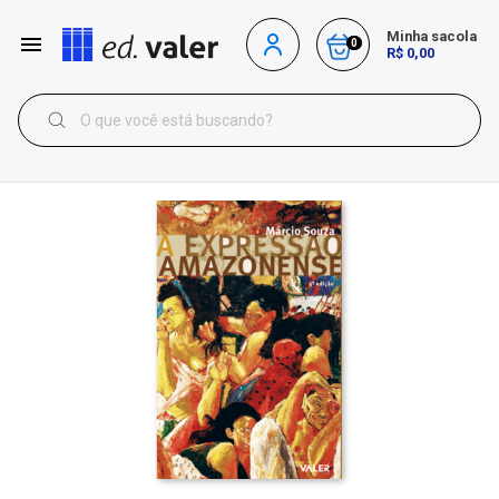
Minha sacola
0
R$ 0,00