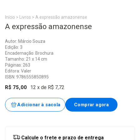
Início
>
Livros
>
A expressão amazonense
A expressão amazonense
Autor: Márcio Souza
Edição: 3
Encadernação: Brochura
Tamanho: 21 x 14 cm
Páginas: 263
Editora: Valer
ISBN: 9786555850895
R$ 75,00
12
x de
R$ 7,72
Entregas para o CEP:
Alterar CEP
Calcule o frete e prazo de entrega