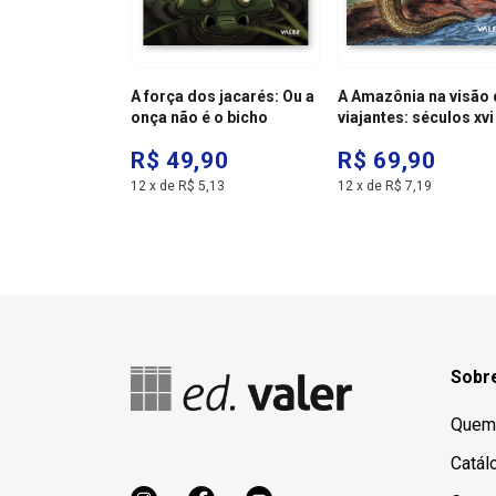
A força dos jacarés: Ou a
A Amazônia na visão
onça não é o bicho
viajantes: séculos xvi
xvii
00
R$ 49,90
R$ 69,90
,26
12
x
de
R$ 5,13
12
x
de
R$ 7,19
Sobre
Quem
Catál