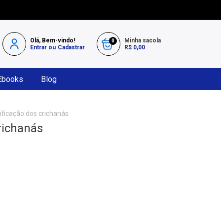
Olá, Bem-vindo!
Minha sacola
0
Entrar
ou
Cadastrar
R$ 0,00
Ebooks
Blog
ificação dos crichanás
richanás