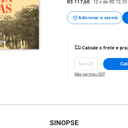
R$ 117,60
12
x de
R$ 12,10
Entregas para o CEP:
Calcule o frete e pr
Cal
Não sei meu CEP
SINOPSE