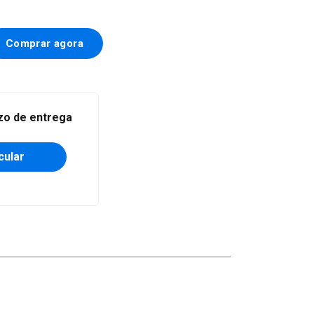
Alterar CEP
azo de entrega
cular