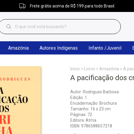
Frete grátis acima de R$ 199 para todo Brasil.
Amazônia
Autores Indígenas
Infanto /Juvenil
Início
>
Livros
>
Amazônia
>
A pac
A pacificação dos c
Autor: Rodrigues Barbosa
Edição: 1
Encadernação: Brochura
Tamanho: 16 x 23 cm
Páginas: 72
Editora: Atma
ISBN: 9786588657218