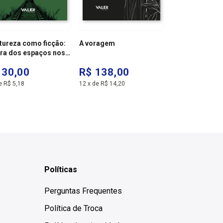
tureza como ficção:
A voragem
A invenção da
ura dos espaços nos
nces a selva, de
 30,00
R$ 138,00
R$ 120,00
eira de castro, e mad
a, de márcio souza -
e
R$ 5,18
12
x
de
R$ 14,20
12
x
de
R$ 12,34
o de bolso
Políticas
Perguntas Frequentes
Política de Troca