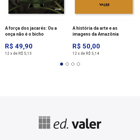
A força dos jacarés: Ou a
A história da arte e as
onça não é o bicho
imagens da Amazônia
R$ 49,90
R$ 50,00
12
x
de
R$ 5,13
12
x
de
R$ 5,14