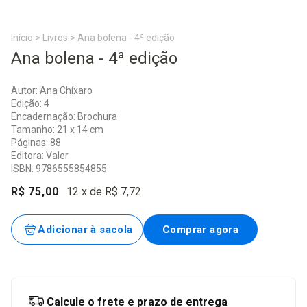
Início
>
Livros
>
Ana bolena - 4ª edição
Ana bolena - 4ª edição
Autor: Ana Chíxaro
Edição: 4
Encadernação: Brochura
Tamanho: 21 x 14 cm
Páginas: 88
Editora: Valer
ISBN: 9786555854855
R$ 75,00
12
x de
R$ 7,72
Entregas para o CEP:
Alterar CEP
Calcule o frete e prazo de entrega