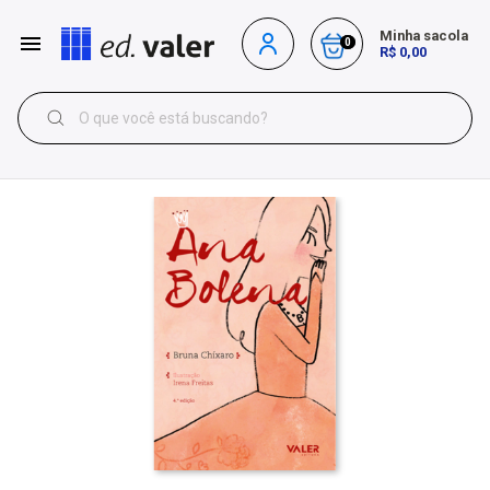
Minha sacola
0
R$ 0,00