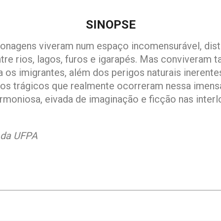
SINOPSE
rsonagens viveram num espaço incomensurável, dist
re rios, lagos, furos e igarapés. Mas conviveram t
a os imigrantes, além dos perigos naturais ineren
tos trágicos que realmente ocorreram nessa imens
rmoniosa, eivada de imaginação e ficção nas inte
a da UFPA