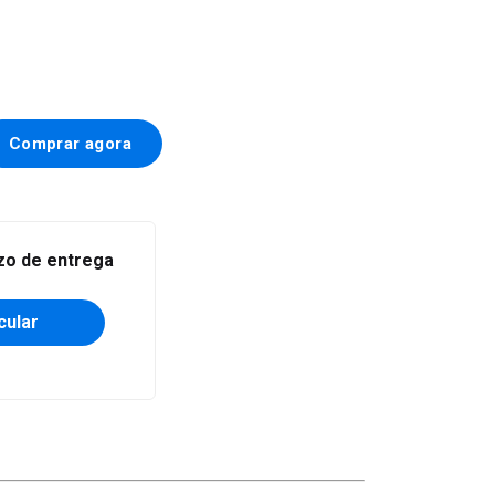
Alterar CEP
azo de entrega
cular