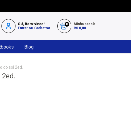
Olá, Bem-vindo!
Minha sacola
0
Entrar
ou
Cadastrar
R$ 0,00
Ebooks
Blog
o do sol 2ed.
 2ed.