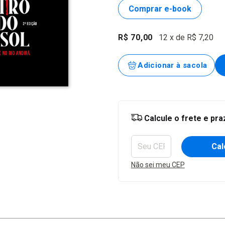
Comprar e-book
R$ 70,00
12
x de
R$ 7,20
Entregas para o CEP:
Calcule o frete e pr
Cal
Não sei meu CEP