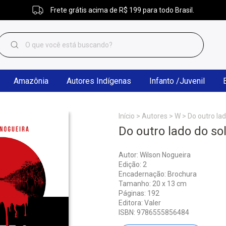
Frete grátis acima de R$ 199 para todo Brasil.
Amazônia
Autores Indígenas
Infanto /Juvenil
Início
>
Autores
>
W
>
Do outro lad
Do outro lado do sol
Autor: Wilson Nogueira
Edição: 2
Encadernação: Brochura
Tamanho: 20 x 13 cm
Páginas: 192
Editora: Valer
ISBN: 9786555856484