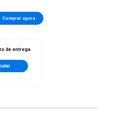
Alterar CEP
azo de entrega
cular