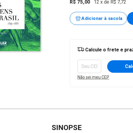
R$ 75,00
12
x de
R$ 7,72
Entregas para o CEP:
Calcule o frete e pr
Cal
Não sei meu CEP
SINOPSE