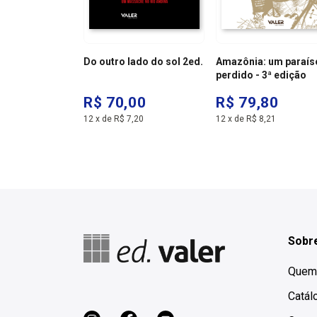
a e barra funda
Do outro lado do sol 2ed.
Amazônia: um paraís
perdido - 3ª edição
00
R$ 70,00
R$ 79,80
,74
12
x
de
R$ 7,20
12
x
de
R$ 8,21
Sobre
Quem
Catál