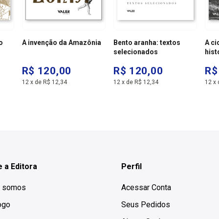
o
A invenção da Amazônia
Bento aranha: textos
A c
selecionados
hist
poli
R$ 120,00
R$ 120,00
R$
12
x
de
R$ 12,34
12
x
de
R$ 12,34
12
x
 a Editora
Perfil
 somos
Acessar Conta
ogo
Seus Pedidos