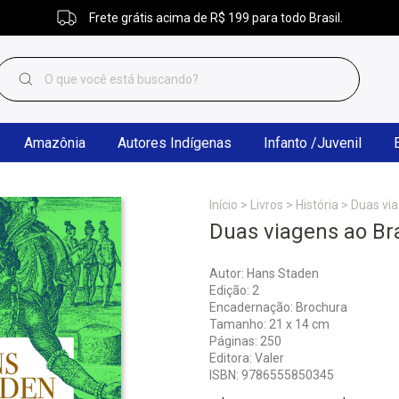
Frete grátis acima de R$ 199 para todo Brasil.
Amazônia
Autores Indígenas
Infanto /Juvenil
Início
>
Livros
>
História
>
Duas via
Duas viagens ao Bra
Autor: Hans Staden
Edição: 2
Encadernação: Brochura
Tamanho: 21 x 14 cm
Páginas: 250
Editora: Valer
ISBN: 9786555850345