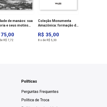
idade de manáos: sua
Coleção Monumenta
Box Coleção M
oria e seus motins
Amazônica: formação do
Políticos
ticos
pensamento social da
 75,00
R$ 35,00
R$ 360,00
Amazônia peruana
de
R$ 7,72
8
x
de
R$ 5,30
12
x
de
R$ 37,03
Políticas
Perguntas Frequentes
Política de Troca