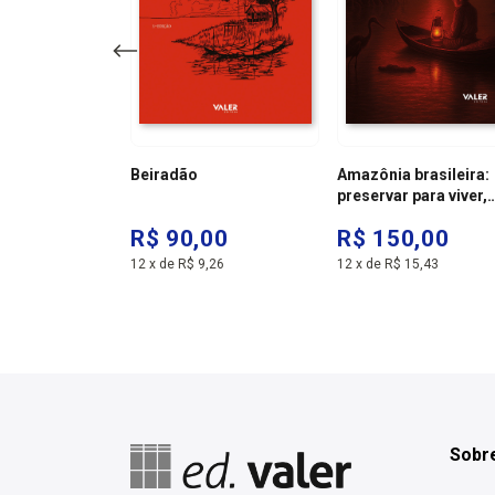
m
Beiradão
Amazônia brasileira:
preservar para viver,
responsabilidade
,00
R$ 90,00
R$ 150,00
mundial
4,20
12
x
de
R$ 9,26
12
x
de
R$ 15,43
Sobre