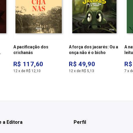
A pacificação dos
A força dos jacarés: Ou a
A na
crichanás
onça não é o bicho
leit
roma
R$ 117,60
R$ 49,90
R$
ferr
mari
12
x
de
R$ 12,10
12
x
de
R$ 5,13
7
x
d
livr
 a Editora
Perfil