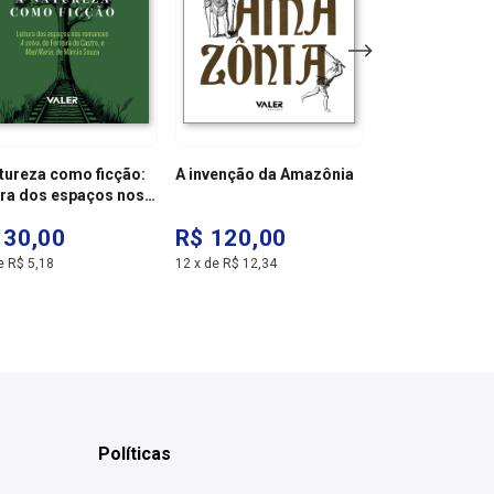
tureza como ficção:
A invenção da Amazônia
Amazônia: um 
ura dos espaços nos
perdido - 3ª ed
nces a selva, de
 30,00
R$ 120,00
R$ 79,80
eira de castro, e mad
a, de márcio souza -
e
R$ 5,18
12
x
de
R$ 12,34
12
x
de
R$ 8,21
o de bolso
Políticas