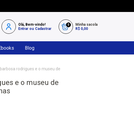
Olá, Bem-vindo!
Minha sacola
0
Entrar
ou
Cadastrar
R$ 0,00
Ebooks
Blog
barbosa rodrigues e o museu de
gues e o museu de
nas