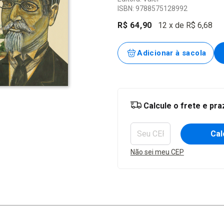
ISBN: 9788575128992
R$ 64,90
12
x de
R$ 6,68
Entregas para o CEP:
Calcule o frete e pr
Cal
Não sei meu CEP