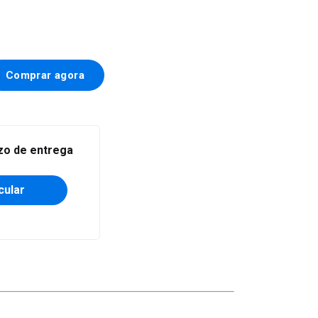
Alterar CEP
azo de entrega
cular