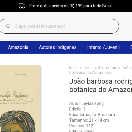
Frete grátis acima de R$ 199 para todo Brasil.
Amazônia
Autores Indígenas
Infanto /Juvenil
Início
>
Livros
>
Amazônia
>
João 
botânica do Amazonas
João barbosa rodri
botânica do Amazo
Autor: Leyla Leong
Edição: 1
Encadernação: Brochura
Tamanho: 21 x 14 cm
Páginas: 112
Editora: Valer