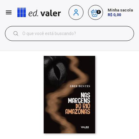
Minha sacola
0
R$ 0,00