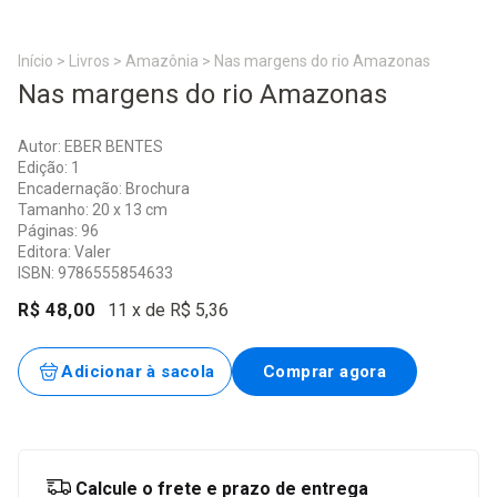
Início
>
Livros
>
Amazônia
>
Nas margens do rio Amazonas
Nas margens do rio Amazonas
Autor: EBER BENTES
Edição: 1
Encadernação: Brochura
Tamanho: 20 x 13 cm
Páginas: 96
Editora: Valer
ISBN: 9786555854633
R$ 48,00
11
x de
R$ 5,36
Entregas para o CEP:
Alterar CEP
Calcule o frete e prazo de entrega