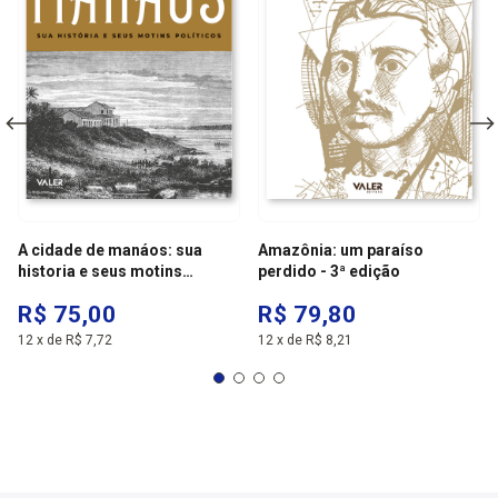
A cidade de manáos: sua
Amazônia: um paraíso
historia e seus motins
perdido - 3ª edição
politicos
R$ 75,00
R$ 79,80
12
x
de
R$ 7,72
12
x
de
R$ 8,21