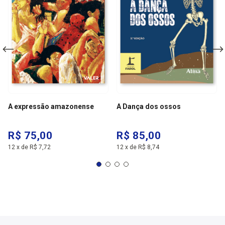
A expressão amazonense
A Dança dos ossos
R$ 75,00
R$ 85,00
12
x
de
R$ 7,72
12
x
de
R$ 8,74