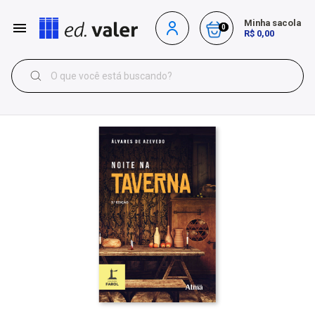
Minha sacola
0
R$ 0,00