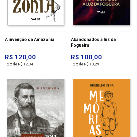
A invenção da Amazônia
Abandonados à luz da
Fogueira
R$ 120,00
R$ 100,00
12
x
de
R$ 12,34
12
x
de
R$ 10,29