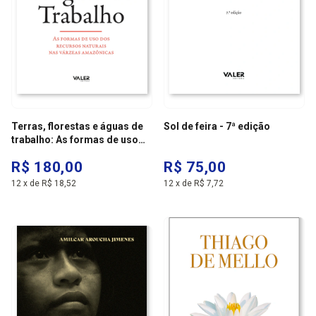
Terras, florestas e águas de
Sol de feira - 7ª edição
trabalho: As formas de uso
dos recursos naturais nas
R$ 180,00
R$ 75,00
várzeas amazônicas
12
x
de
R$ 18,52
12
x
de
R$ 7,72