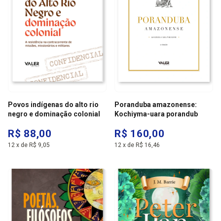
Povos indígenas do alto rio
Poranduba amazonense:
negro e dominação colonial
Kochiyma-uara porandub
R$ 88,00
R$ 160,00
12
x
de
R$ 9,05
12
x
de
R$ 16,46