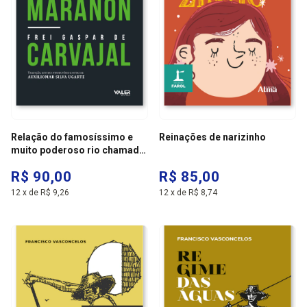
Relação do famosíssimo e
Reinações de narizinho
muito poderoso rio chamado
marañón
R$ 90,00
R$ 85,00
12
x
de
R$ 9,26
12
x
de
R$ 8,74