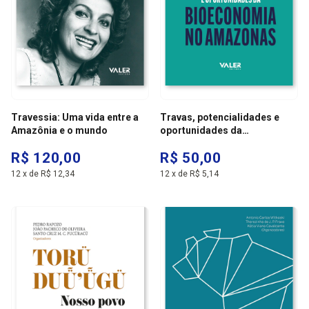
Travessia: Uma vida entre a
Travas, potencialidades e
Amazônia e o mundo
oportunidades da
bioeconomia no Amazonas
R$ 120,00
R$ 50,00
12
x
de
R$ 12,34
12
x
de
R$ 5,14