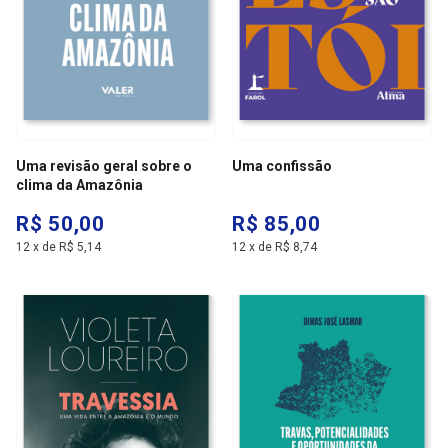
Uma revisão geral sobre o
Uma confissão
clima da Amazônia
R$ 50,00
R$ 85,00
12
x
de
R$ 5,14
12
x
de
R$ 8,74