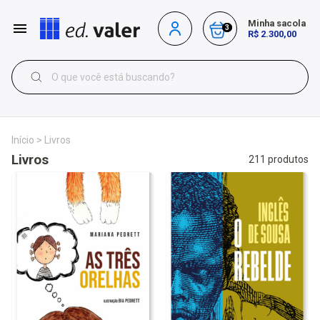
Minha sacola
3
R$ 2.300,00
Início
>
Livros
Livros
211 produtos