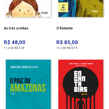
As três orelhas
O Rebelde
R$ 48,00
R$ 85,00
11
x
de
R$ 5,36
12
x
de
R$ 8,74