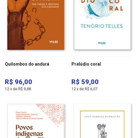
Quilombos do andurá
Prelúdio coral
R$ 96,00
R$ 59,00
12
x
de
R$ 9,88
12
x
de
R$ 6,07