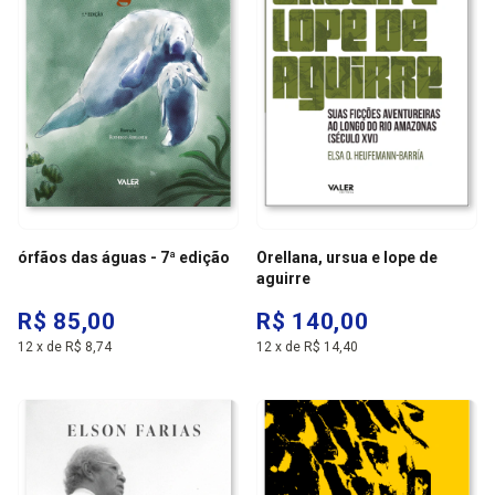
órfãos das águas - 7ª edição
Orellana, ursua e lope de
aguirre
R$ 85,00
R$ 140,00
12
x
de
R$ 8,74
12
x
de
R$ 14,40