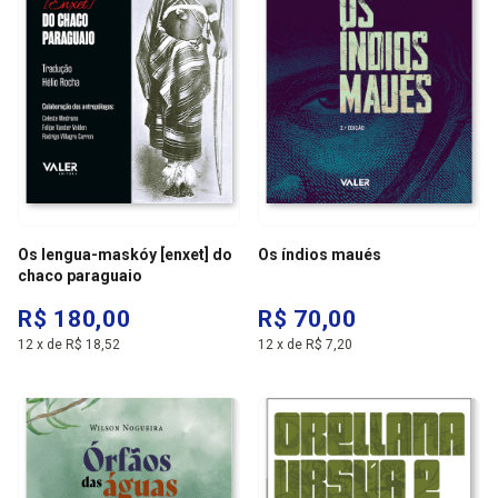
Os lengua-maskóy [enxet] do
Os índios maués
chaco paraguaio
R$ 180,00
R$ 70,00
12
x
de
R$ 18,52
12
x
de
R$ 7,20