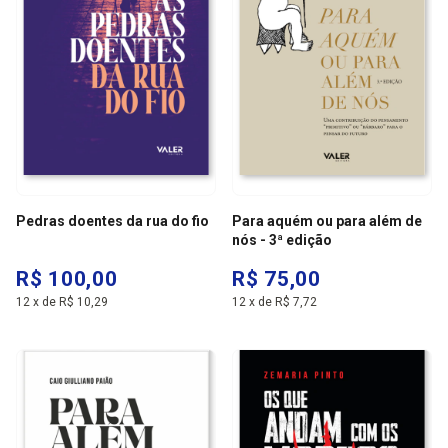
Pedras doentes da rua do fio
Para aquém ou para além de
nós - 3ª edição
R$ 100,00
R$ 75,00
12
x
de
R$ 10,29
12
x
de
R$ 7,72