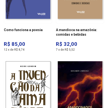
Como funciona a poesia
A mandioca na amazônia:
comidas e bebidas
R$ 85,00
R$ 32,00
12
x
de
R$ 8,74
7
x
de
R$ 5,52