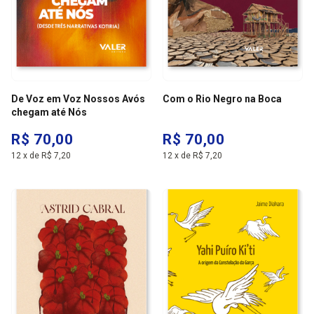
De Voz em Voz Nossos Avós
Com o Rio Negro na Boca
chegam até Nós
R$ 70,00
R$ 70,00
12
x
de
R$ 7,20
12
x
de
R$ 7,20