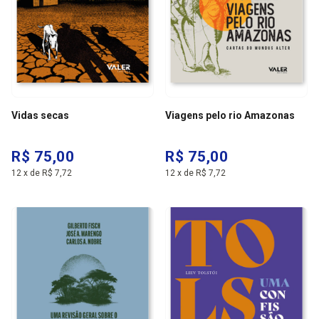
Vidas secas
Viagens pelo rio Amazonas
R$ 75,00
R$ 75,00
12
x
de
R$ 7,72
12
x
de
R$ 7,72