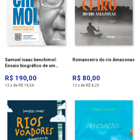
Samuel isaac benchimol:
Romanceiro do rio Amazonas
Ensaio biográfico de um
educador e empresário - 4ª
R$ 190,00
R$ 80,00
edição
12
x
de
R$ 19,54
12
x
de
R$ 8,23