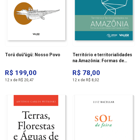
Torü duü'ügü: Nosso Povo
Território e territorialidades
na Amazônia: Formas de
sociabilidade e participação
R$ 199,00
R$ 78,00
política
12
x
de
R$ 20,47
12
x
de
R$ 8,02