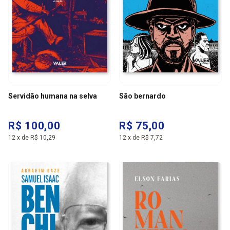
Servidão humana na selva
São bernardo
R$ 100,00
R$ 75,00
12
x
de
R$ 10,29
12
x
de
R$ 7,72