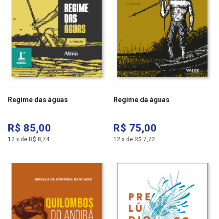
Regime das águas
Regime da águas
R$ 85,00
R$ 75,00
12
x
de
R$ 8,74
12
x
de
R$ 7,72