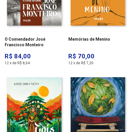
O Comendador José
Memórias de Menino
Francisco Monteiro
R$ 84,00
R$ 70,00
12
x
de
R$ 8,64
12
x
de
R$ 7,20