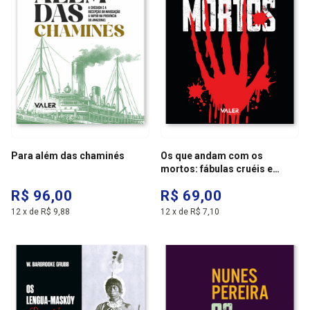
Para além das chaminés
Os que andam com os
mortos: fábulas cruéis e
outras estórias más
R$ 96,00
R$ 69,00
12
x
de
R$ 9,88
12
x
de
R$ 7,10