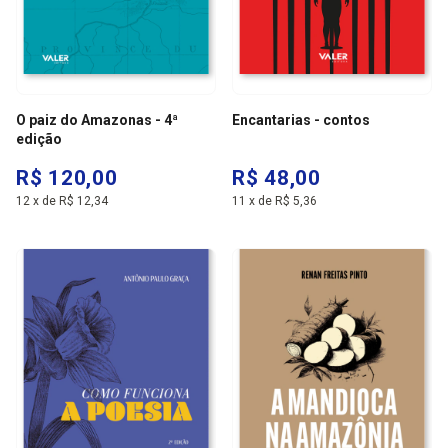
O paiz do Amazonas - 4ª
Encantarias - contos
edição
R$ 120,00
R$ 48,00
12
x
de
R$ 12,34
11
x
de
R$ 5,36