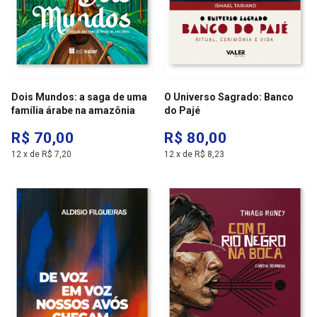
Dois Mundos: a saga de uma
O Universo Sagrado: Banco
família árabe na amazônia
do Pajé
R$ 70,00
R$ 80,00
12
x
de
R$ 7,20
12
x
de
R$ 8,23