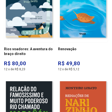
Rios voadores: A aventura do
Renovação
braço direito
R$ 80,00
R$ 49,80
12
x
de
R$ 8,23
12
x
de
R$ 5,12