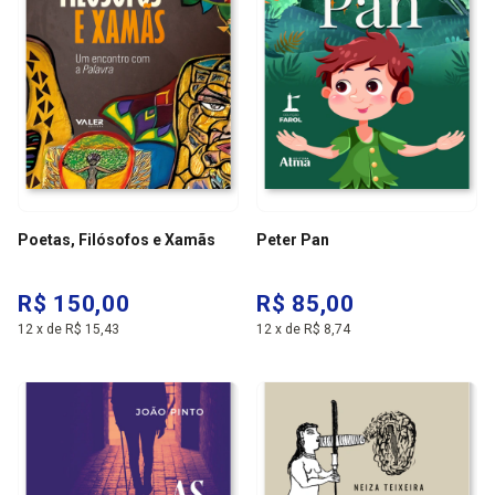
Poetas, Filósofos e Xamãs
Peter Pan
R$ 150,00
R$ 85,00
12
x
de
R$ 15,43
12
x
de
R$ 8,74