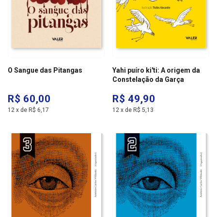
O Sangue das Pitangas
Yahi puíro ki'ti: A origem da
Constelação da Garça
R$ 60,00
R$ 49,90
12
x
de
R$ 6,17
12
x
de
R$ 5,13