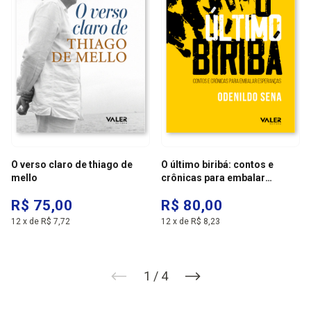
O verso claro de thiago de
O último biribá: contos e
mello
crônicas para embalar
esperanças
R$ 75,00
R$ 80,00
12
x
de
R$ 7,72
12
x
de
R$ 8,23
1
/
4