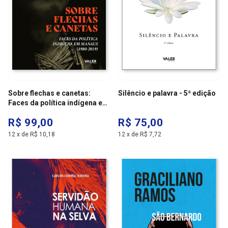
Sobre flechas e canetas:
Silêncio e palavra - 5ª edição
Faces da política indígena em
manaus (1980-2019)
R$ 99,00
R$ 75,00
12
x
de
R$ 10,18
12
x
de
R$ 7,72